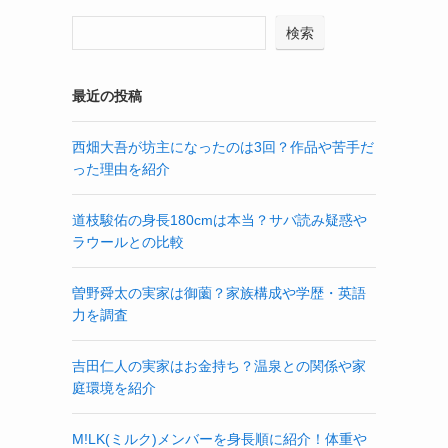
検索
最近の投稿
西畑大吾が坊主になったのは3回？作品や苦手だ
った理由を紹介
道枝駿佑の身長180cmは本当？サバ読み疑惑や
ラウールとの比較
曽野舜太の実家は御薗？家族構成や学歴・英語
力を調査
吉田仁人の実家はお金持ち？温泉との関係や家
庭環境を紹介
M!LK(ミルク)メンバーを身長順に紹介！体重や